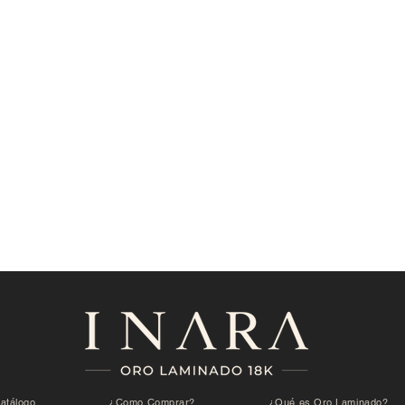
atálogo
¿Como Comprar?
¿Qué es Oro Laminado?