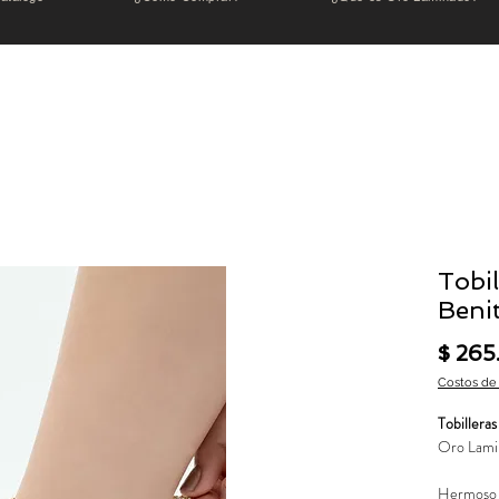
Tobil
Beni
$ 26
Costos de
Tobillera
Oro Lami
Hermoso a