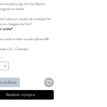
mm dorados y dije mini San Benito.
ongitud con boche.
 de 5 años por cambio de tonalidad. No
tura o desgaste de hilos*
or unidad*
en nuestras redes sociales @inara18k
ado Cali - Colombia.
*
r a la Bolsa
Realizar compra