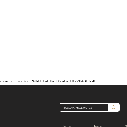
google-site-verification=P40h3ll-Hha0-1IaIpC8iFqhxxNel1VlADr4GThIzxQ
Inicio
Inara
C