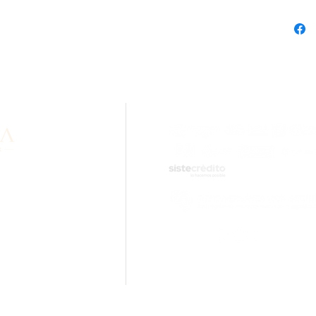
n sobre nuestros
idad? Comunícate con
.com
ciones.
Inara Oro Laminado 18k Cali - 