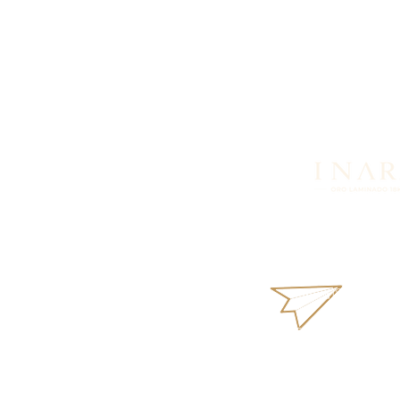
¿Buscas más informació
productos o disponibil
nosotros vía WhatsApp.
inara18k@gmail
Términos y Condi