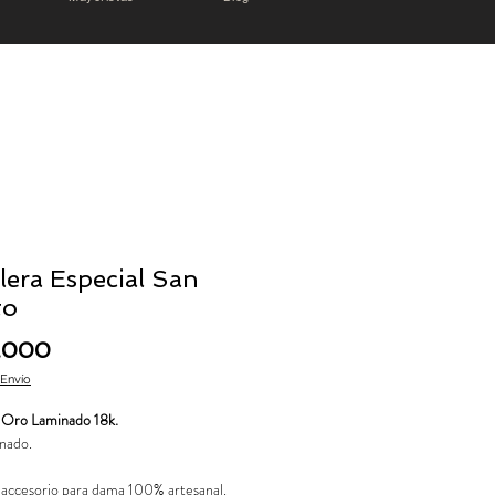
lera Especial San
to
Precio
5.000
 Envío
s Oro Laminado 18k.
nado.
ccesorio para dama 100% artesanal.