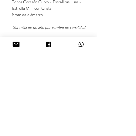
Topos Corazón Curvo - Estrellitas Lisas -
Estrella Mini con Cristal.
5mm de diámetro.
Garantía de un año por cambio de tonalidad.
Oro Laminado Cali - Colombia.
¿Buscas más información sobre nuestros productos o
disponibilidad? Comunícate con nosotros vía WhatsApp.
inara18k@gmail.com
Términos y Condiciones.