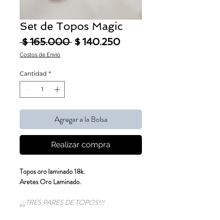
Set de Topos Magic
Precio
Precio de oferta
 $ 165.000 
$ 140.250
Costos de Envío
Cantidad
*
Agregar a la Bolsa
Realizar compra
Topos oro laminado 18k.
Aretes Oro Laminado.
¡¡¡¡TRES PARES DE TOPOS!!!