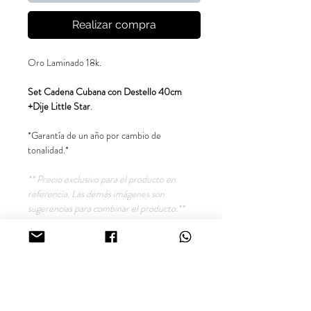
Realizar compra
Oro Laminado 18k.
Set Cadena Cubana con Destello 40cm
+Dije Little Star
.
*Garantía de un año por cambio de
tonalidad.*
** Precio exclusivo para el producto en
referencia. Las demás imágenes son
sugerencias para combinar el producto.**
Síguenos en nuestras redes sociales
@inara18k
Joyería Online Oro Laminado
18K, Colombia.