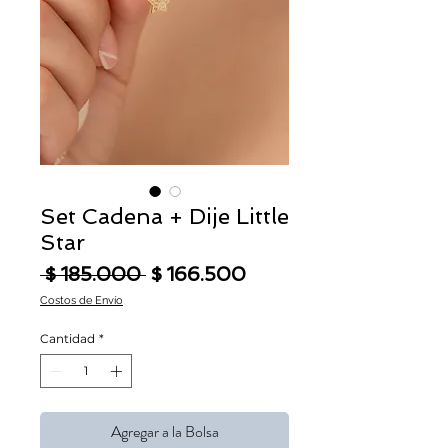
Set Cadena + Dije Little
Star
Precio
Precio de oferta
 $ 185.000 
$ 166.500
Costos de Envío
Cantidad
*
Agregar a la Bolsa