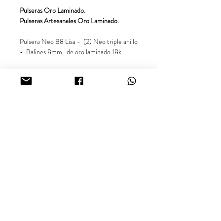
Pulseras Oro Laminado.
Pulseras Artesanales Oro Laminado.
Pulsera Neo B8 Lisa - (2) Neo triple anillo
- Balines 8mm de oro laminado 18k.
*Balinería con 5 años de garantía*
** Precio exclusivo para el producto en
referencia. Las demás imágenes son
sugerencias para combinar el producto.**
Síguenos en nuestras redes sociales
@inara18k
Joyería Oro Laminado 18K, Cali - Colombia.