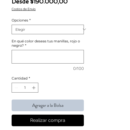
Precio de oferta
Desde
$190.000,00
Costos de Envío
Opciones
*
En qué color deseas tus manillas, rojo o
negro?
*
0/100
Cantidad
*
Agregar a la Bolsa
Realizar compra