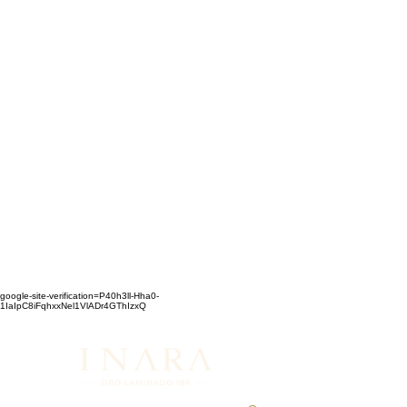
google-site-verification=P40h3ll-Hha0-
1IaIpC8iFqhxxNel1VlADr4GThIzxQ