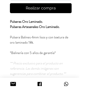
Realizar compra
Pulseras Oro Laminado.
Pulseras Artesanales Oro Laminado.
Pulsera Balines 4mm lisos y con textura de
oro laminado 18k.
*Balinería con 5 años de garantía*
** Precio exclusivo para el producto en
referencia. Las demás imágenes son
sugerencias para combinar el producto.**
Síguenos en nuestras redes sociales
@inara18k
Joyería Oro Laminado 18K, Cali - Colombia.