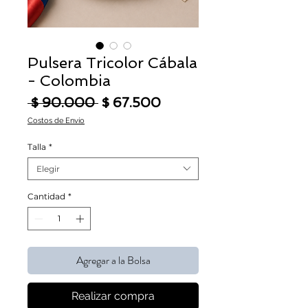
Pulsera Tricolor Cábala
- Colombia
Precio
Precio de oferta
 $ 90.000 
$ 67.500
Costos de Envío
Talla
*
Elegir
Cantidad
*
Agregar a la Bolsa
Realizar compra