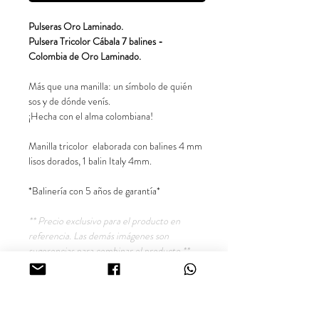
Pulseras Oro Laminado.
Pulsera Tricolor Cábala 7 balines -
Colombia de Oro Laminado.
Más que una manilla: un símbolo de quién
sos y de dónde venís.
¡Hecha con el alma colombiana!
Manilla tricolor elaborada con balines 4 mm
lisos dorados, 1 balin Italy 4mm.
*Balinería con 5 años de garantía*
** Precio exclusivo para el producto en
referencia. Las demás imágenes son
sugerencias para combinar el producto.**
Síguenos en nuestras redes sociales
@inara18k
Joyería Oro Laminado 18K, Cali - Colombia.