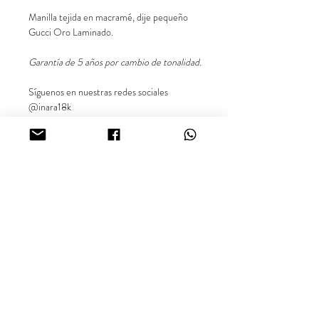
Manilla tejida en macramé, dije pequeño
Gucci Oro Laminado.
Garantía de 5 años por cambio de tonalidad.
Síguenos en nuestras redes sociales
@inara18k
Oro Laminado Cali - Colombia.
¿Buscas más información sobre nuestros productos o
disponibilidad? Comunícate con nosotros vía WhatsApp.
inara18k@gmail.com
Términos y Condiciones.