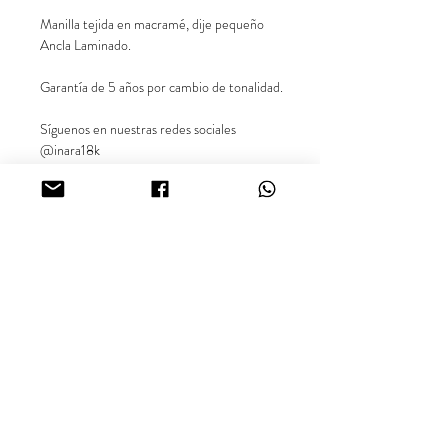
Manilla tejida en macramé, dije pequeño
Ancla Laminado.
Garantía de 5 años por cambio de tonalidad.
Síguenos en nuestras redes sociales
@inara18k
Oro Laminado Cali - Colombia.
¿Buscas más información sobre nuestros productos o
disponibilidad? Comunícate con nosotros vía WhatsApp.
inara18k@gmail.com
Términos y Condiciones.