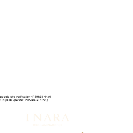
google-site-verification=P40h3ll-Hha0-
1IaIpC8iFqhxxNel1VlADr4GThIzxQ