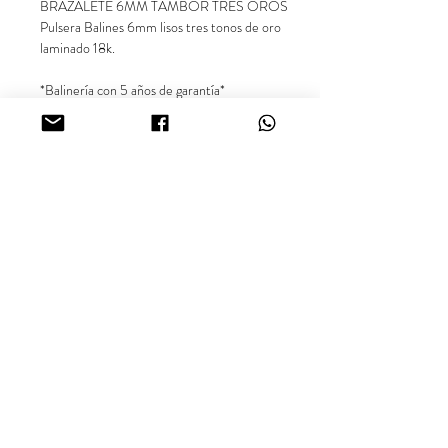
BRAZALETE 6MM TAMBOR TRES OROS
Pulsera Balines 6mm lisos tres tonos de oro
laminado 18k.
*Balinería con 5 años de garantía*
** Precio exclusivo para el producto en
referencia. Las demás imágenes son
sugerencias para combinar el producto.**
Síguenos en nuestras redes sociales
@inara18k
Joyería Oro Laminado 18K, Cali - Colombia.
¿Buscas más información sobre nuestros productos o
disponibilidad? Comunícate con nosotros vía WhatsApp.