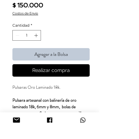
Precio
$ 150.000
Costos de Envío
Cantidad
*
Agregar a la Bolsa
Realizar compra
Pulseras Oro Laminado 18k.
Pulsera artesanal con balinería de oro
laminado 18k, 6mm y 8mm, bolas de
neopreno camuflado y neopreno un anillo.
Garantía de un año por cambio de tonalidad.