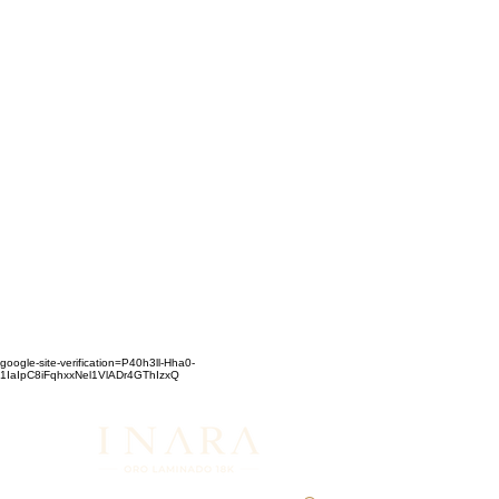
google-site-verification=P40h3ll-Hha0-
1IaIpC8iFqhxxNel1VlADr4GThIzxQ