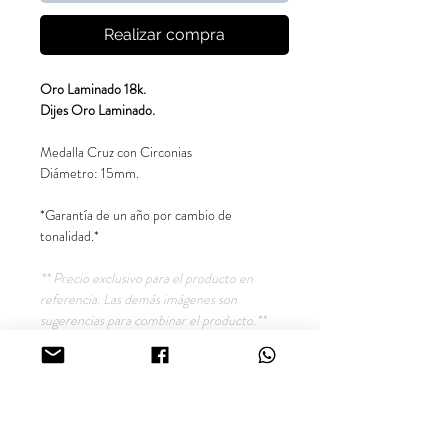
Realizar compra
Oro Laminado 18k.
Dijes Oro Laminado.
Medalla Cruz con Circonias
Diámetro: 15mm.
*Garantía de un año por cambio de
tonalidad.*
** Precio exclusivo para el producto en
referencia. Las demás imágenes son
sugerencias para combinar el producto.**
Síguenos en nuestras redes sociales
@inara18k
Joyería Online Oro Laminado
18K, Colombia.