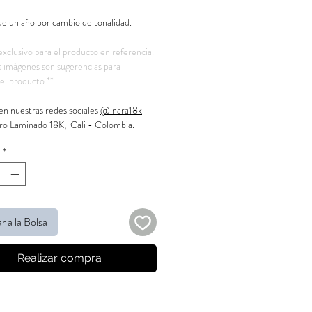
de un año por cambio de tonalidad.
exclusivo para el producto en referencia.
 imágenes son sugerencias para
el producto.**
en nuestras redes sociales
@inara18k
ro Laminado 18K, Cali - Colombia.
*
r a la Bolsa
Realizar compra