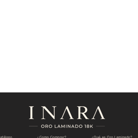
atálogo
¿Como Comprar?
¿Qué es Oro Laminado?