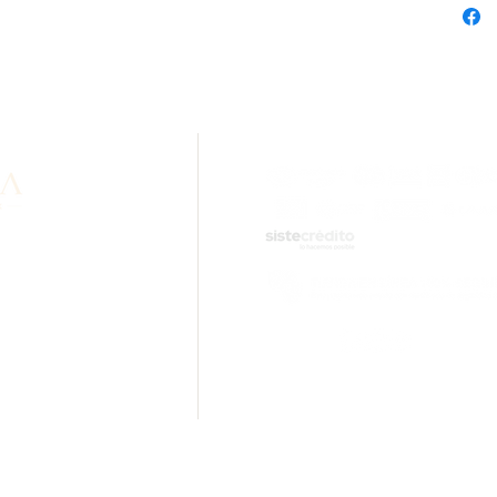
n sobre nuestros
idad? Comunícate con
.com
ciones.
Inara Oro Laminado 18k Cali - 