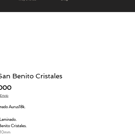
San Benito Cristales
Precio
.000
 Envío
nado Aurus18k.
Laminado.
enito Cristales.
: 10mm