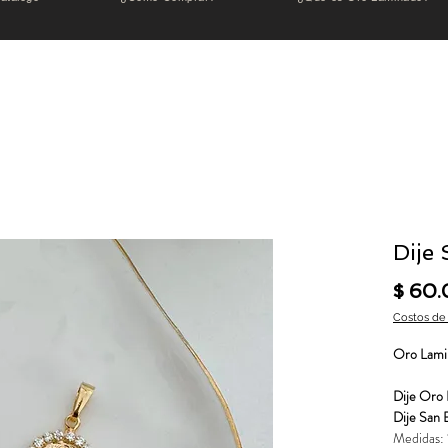
Dije 
$ 60
Costos de
Oro Lami
Dije Oro 
Dije San B
Medidas