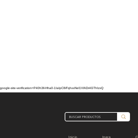
google-site-verification=P40h3ll-Hha0-1IaIpC8iFqhxxNel1VlADr4GThIzxQ
Inicio
Inara
C