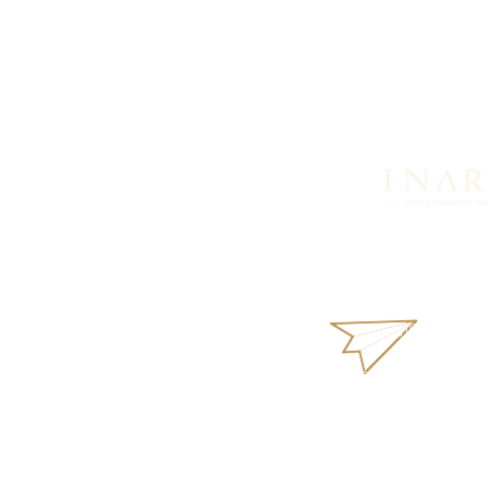
¿Buscas más informació
productos o disponibil
nosotros vía WhatsApp.
inara18k@gmail
Términos y Condi