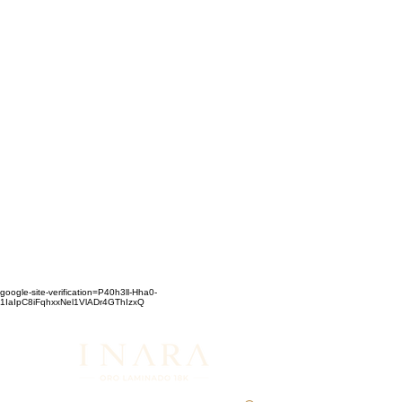
google-site-verification=P40h3ll-Hha0-
1IaIpC8iFqhxxNel1VlADr4GThIzxQ