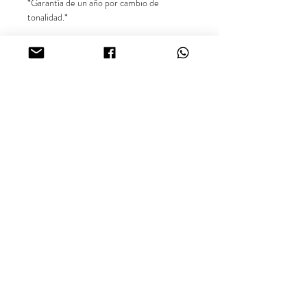
*Garantía de un año por cambio de
tonalidad.*
** Precio exclusivo para el producto en
referencia. Las demás imágenes son
sugerencias para combinar el producto.**
Síguenos en nuestras redes sociales
@inara18k
Joyería Online Oro Laminado
18K, Colombia.
¿Buscas más información sobre nuestros productos o
disponibilidad? Comunícate con nosotros vía WhatsApp.
inara18k@gmail.com
Términos y Condiciones.