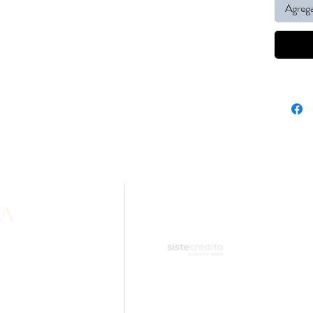
Agrega
n sobre nuestros
idad? Comunícate con
.com