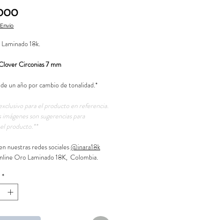
Precio
.000
 Envío
 Laminado 18k.
 Clover Circonias 7 mm
 de un año por cambio de tonalidad.*
exclusivo para el producto en referencia.
 imágenes son sugerencias para
el producto.**
en nuestras redes sociales
@inara18k
nline Oro Laminado 18K, Colombia.
*