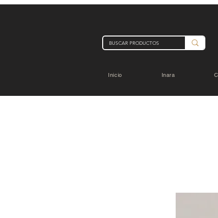
Inicio
Inara
C