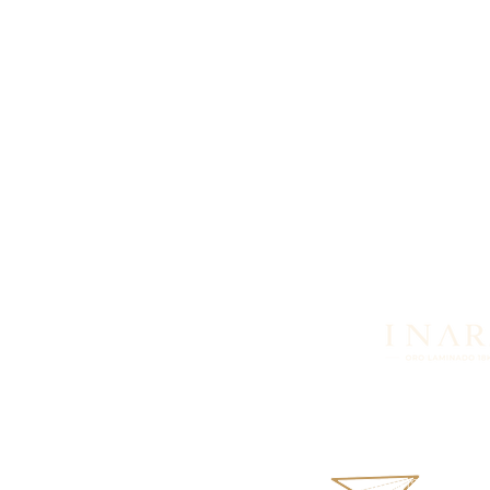
¿Buscas más informació
productos o disponibil
nosotros vía WhatsApp.
inara18k@gmail