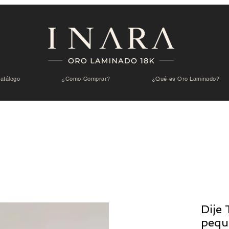
atálogo
¿Como Comprar?
¿Qué es Oro Laminado?
Dije 
pequ