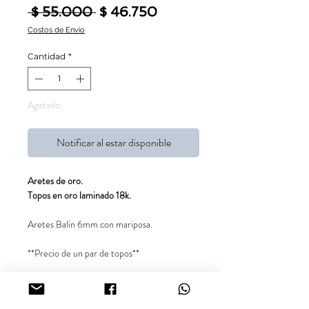
Precio
Precio de oferta
 $ 55.000 
$ 46.750
Costos de Envío
Cantidad
*
Agotado
Notificar al estar disponible
Aretes de oro.
Topos en oro laminado 18k.
Aretes Balin 6mm con mariposa.
**Precio de un par de topos**
Garantía de un año por cambio de tonalidad.