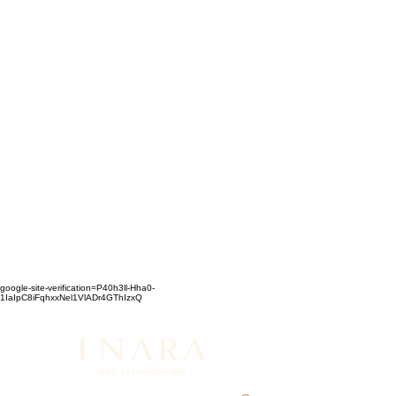
google-site-verification=P40h3ll-Hha0-
1IaIpC8iFqhxxNel1VlADr4GThIzxQ