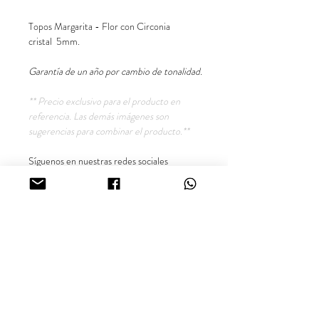
Topos Margarita - Flor con Circonia
cristal 5mm.
Garantía de un año por cambio de tonalidad.
** Precio exclusivo para el producto en
referencia. Las demás imágenes son
sugerencias para combinar el producto.**
Síguenos en nuestras redes sociales
@inara18k
Joyería Oro Laminado 18K, Calil -
Colombia.
¿Buscas más información sobre nuestros productos o