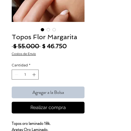
Topos Flor Margarita
Precio
Precio de oferta
 $ 55.000 
$ 46.750
Costos de Envío
Cantidad
*
Agregar a la Bolsa
Realizar compra
Topos oro laminado 18k.
Aretes Oro Laminado.