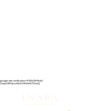
google-site-verification=P40h3ll-Hha0-
1IaIpC8iFqhxxNel1VlADr4GThIzxQ