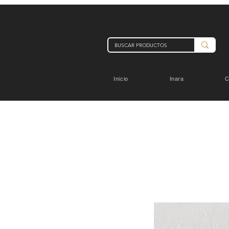
Inicio
Inara
C