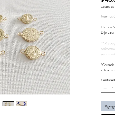
$ 40
Costos de
Insumos 
Herraje
Dije para 
** Precio 
referenci
para comb
*Garantía
aplica rup
Cantidad
Agrega