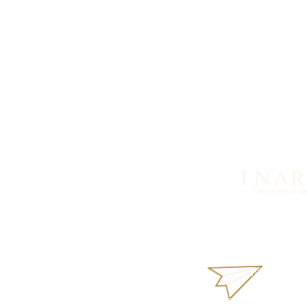
¿Buscas más informació
productos o disponibil
nosotros vía WhatsApp.
inara18k@gmail
Términos y Condi