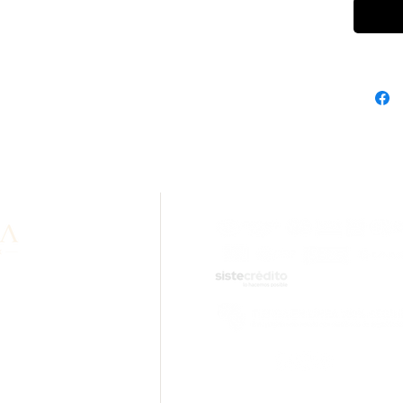
n sobre nuestros
idad? Comunícate con
.com
ciones.