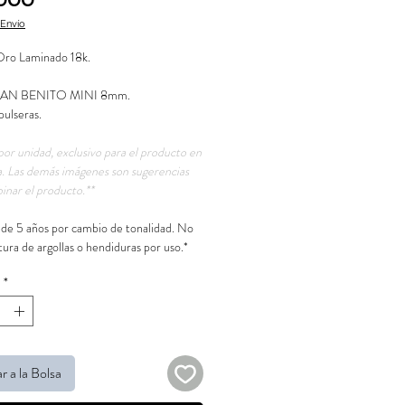
.000
 Envío
Oro Laminado 18k.
 SAN BENITO MINI 8mm.
pulseras.
por unidad, exclusivo para el producto en
a. Las demás imágenes son sugerencias
inar el producto.**
 de 5 años por cambio de tonalidad. No
tura de argollas o hendiduras por uso.*
*
r a la Bolsa