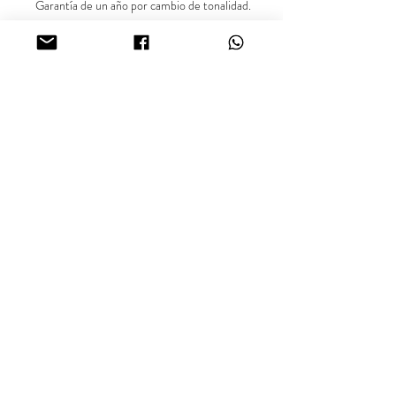
Garantía de un año por cambio de tonalidad.
** Precio exclusivo para el producto en
referencia. Las demás imágenes son
sugerencias para combinar el producto.**
Síguenos en nuestras redes sociales
@inara18k
Joyería Oro Laminado 18K, Cali - Colombia.
¿Buscas más información sobre nuestros productos o
disponibilidad? Comunícate con nosotros vía WhatsApp.
inara18k@gmail.com
Términos y Condiciones.