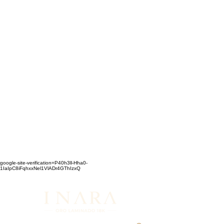
google-site-verification=P40h3ll-Hha0-
1IaIpC8iFqhxxNel1VlADr4GThIzxQ