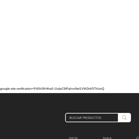
google-site-verification=P40h3ll-Hha0-1IaIpC8iFqhxxNel1VlADr4GThIzxQ
Inicio
Inara
C