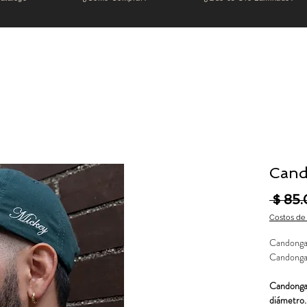
Cand
 $ 85
Costos de
Candonga
Candonga
Candonga 
diámetro.