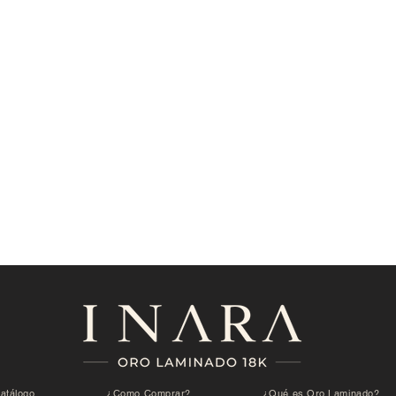
atálogo
¿Como Comprar?
¿Qué es Oro Laminado?