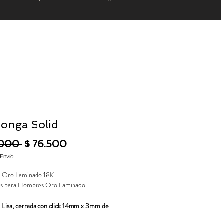
onga Solid
Precio
Precio de oferta
.000 
$ 76.500
 Envío
 Oro Laminado 18K.
s para Hombres Oro Laminado.
Lisa, cerrada con click 14mm x 3mm de