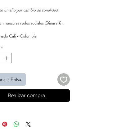
de un año por cambio de tonalidad.
en nuestras redes sociales @inara18k.
ado Cali - Colombia.
*
r a la Bolsa
Realizar compra