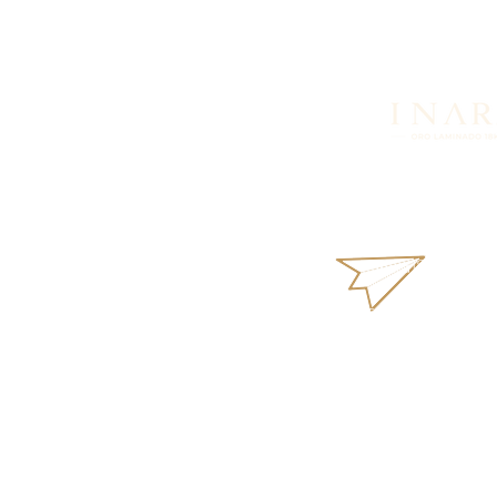
¿Buscas más informació
productos o disponibil
nosotros vía WhatsApp.
inara18k@gmail
Términos y Condi