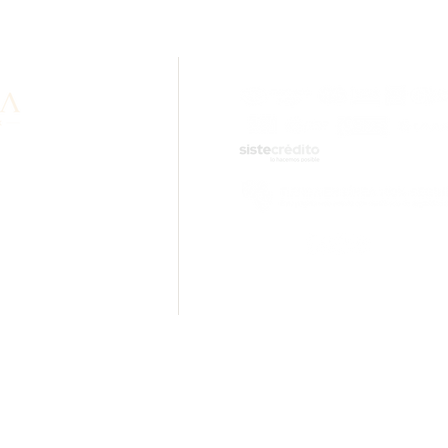
n sobre nuestros
idad? Comunícate con
.com
ciones.
Inara Oro Laminado 18k Cali - 