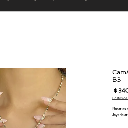
Camá
B3
 $ 34
Costos de
Rosarios 
Joyería ar