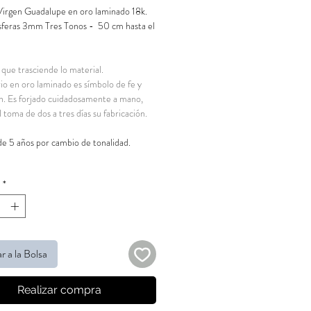
irgen Guadalupe en oro laminado 18k.
sferas 3mm Tres Tonos - 50 cm hasta el
 que trasciende lo material.
rio en oro laminado es símbolo de fe y
n. Es forjado cuidadosamente a mano,
l toma de dos a tres días su fabricación.
de 5 años por cambio de tonalidad.
*
r a la Bolsa
Realizar compra