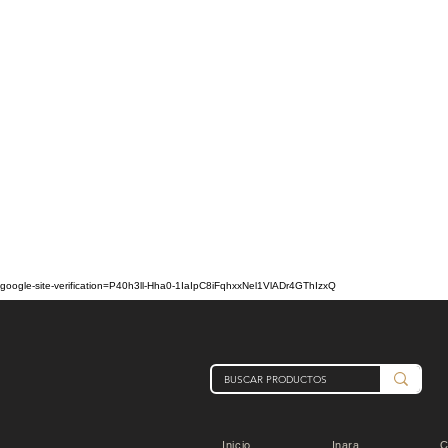
google-site-verification=P40h3ll-Hha0-1IaIpC8iFqhxxNel1VlADr4GThIzxQ
Inicio
Inara
C