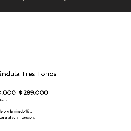
ndula Tres Tonos
Precio
Precio de oferta
0.000 
$ 289.000
 Envío
de oro laminado 18k.
tesanal con intención.