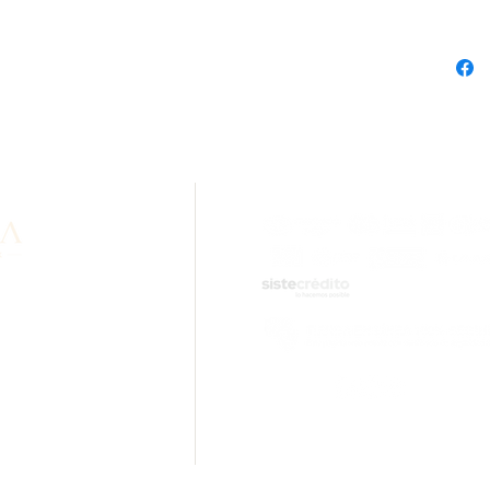
n sobre nuestros
idad? Comunícate con
.com
ciones.
Inara Oro Laminado 18k Cali - 