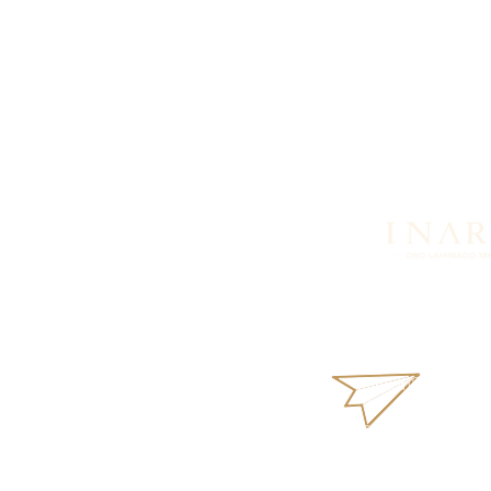
¿Buscas más informació
productos o disponibil
nosotros vía WhatsApp.
inara18k@gmail
Términos y Condi