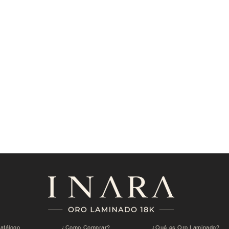
atálogo
¿Como Comprar?
¿Qué es Oro Laminado?