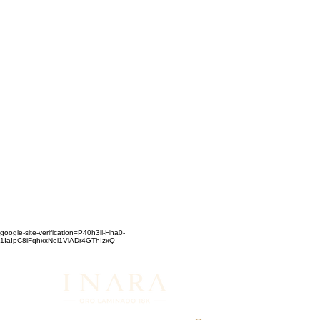
google-site-verification=P40h3ll-Hha0-
1IaIpC8iFqhxxNel1VlADr4GThIzxQ