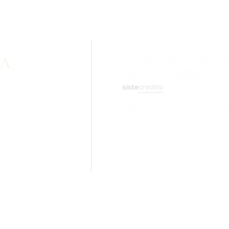
n sobre nuestros
idad? Comunícate con
.com
ciones.
Inara Oro Laminado 18k Cali - 