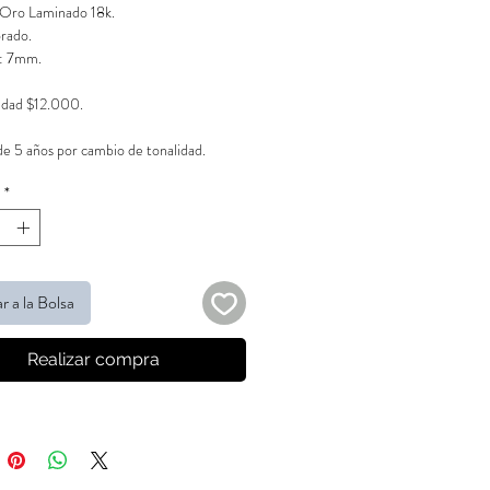
 Oro Laminado 18k.
orado.
: 7mm.
idad $12.000.
de 5 años por cambio de tonalidad.
*
r a la Bolsa
Realizar compra