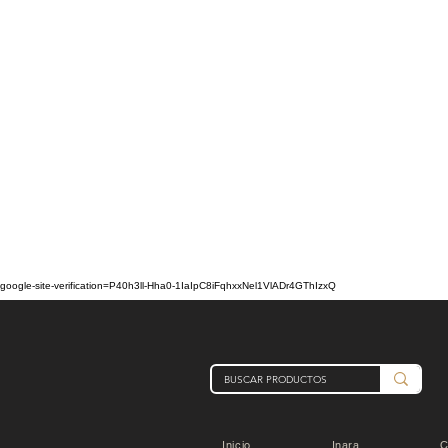
google-site-verification=P40h3ll-Hha0-1IaIpC8iFqhxxNel1VlADr4GThIzxQ
Inicio
Inara
C