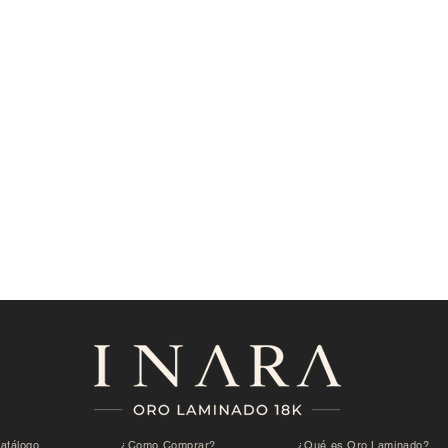
atálogo
¿Como Comprar?
¿Qué es Oro Laminado?