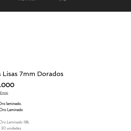
s Lisas 7mm Dorados
Precio
0.000
 Envío
Oro laminado.
 Oro Laminado
Oro Laminado 18k.
: 30 unidades