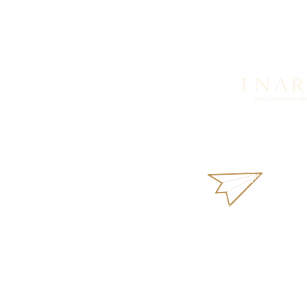
¿Buscas más informació
productos o disponibil
nosotros vía WhatsApp.
inara18k@gmail
Términos y Condi