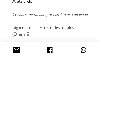
Areta click.
Garantía de un año por cambio de tonalidad.
Síguenos en nuestras redes sociales
@inara18k.
Oro Laminado Cali - Colombia.
¿Buscas más información sobre nuestros productos o
disponibilidad? Comunícate con nosotros vía WhatsApp.
inara18k@gmail.com
Términos y Condiciones.