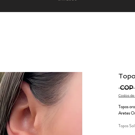
Topo
 COP
Costos de
Topos oro
Aretes O
Topos Sol