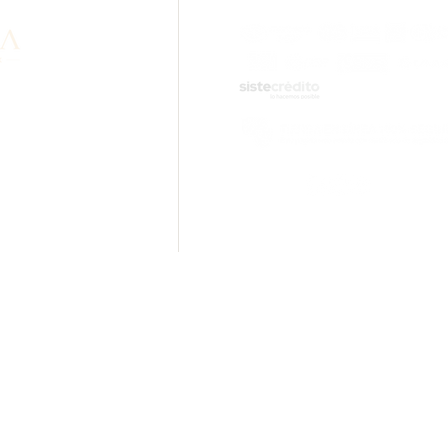
formation about our
lity? Contact us via
sApp.
ail.com
tions.
Rolled Gold Cal