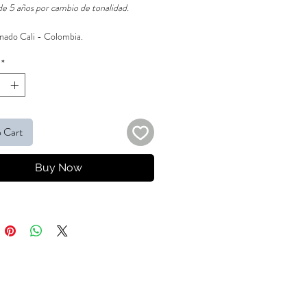
de 5 años por cambio de tonalidad.
ado Cali - Colombia.
*
 Cart
Buy Now