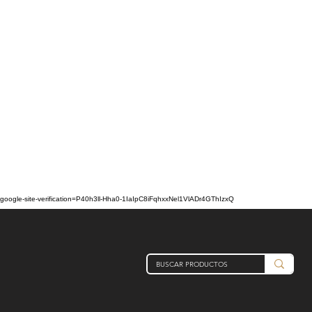
google-site-verification=P40h3ll-Hha0-1IaIpC8iFqhxxNel1VlADr4GThIzxQ