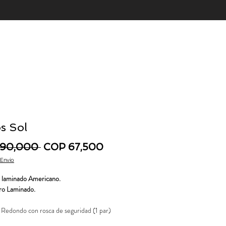
s Sol
Regular Price
Sale Price
 90,000 
COP 67,500
 Envío
 laminado Americano.
ro Laminado.
 Redondo con rosca de seguridad (1 par)