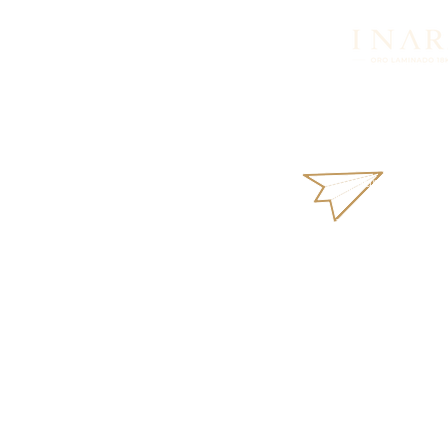
Looking for more in
products or availabi
What
aurus18k@gm
Terms and Condi