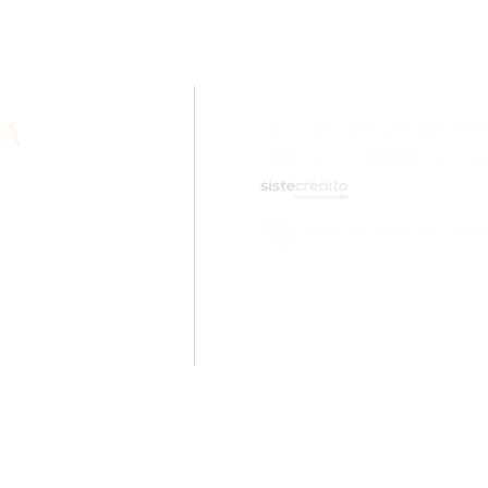
formation about our
lity? Contact us via
sApp.
ail.com
tions.
Rolled Gold Cal