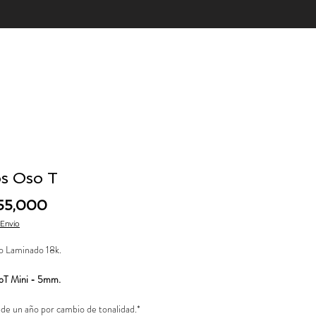
s Oso T
Price
55,000
 Envío
o Laminado 18k.
oT Mini - 5mm.
 de un año por cambio de tonalidad.*