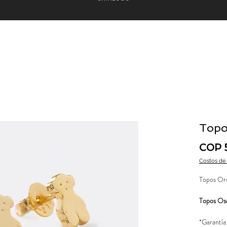
Topo
COP 
Costos de
Topos Or
Topos Os
*Garantía