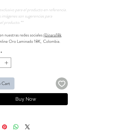
exclusivo para el producto en referencia.
 imágenes son sugerencias para
el producto.**
en nuestras redes sociales
@inara18k
nline Oro Laminado 18K, Colombia.
*
 Cart
Buy Now