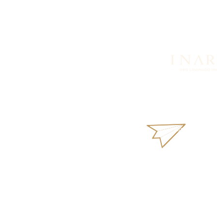
Looking for more in
products or availabi
What
aurus18k@gm
Terms and Condi