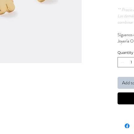
** Precio 
Las demás
combinar 
Síguenos 
Joyería O
Quantity
Add to