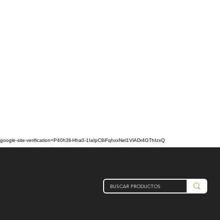
google-site-verification=P40h3ll-Hha0-1IaIpC8iFqhxxNel1VlADr4GThIzxQ