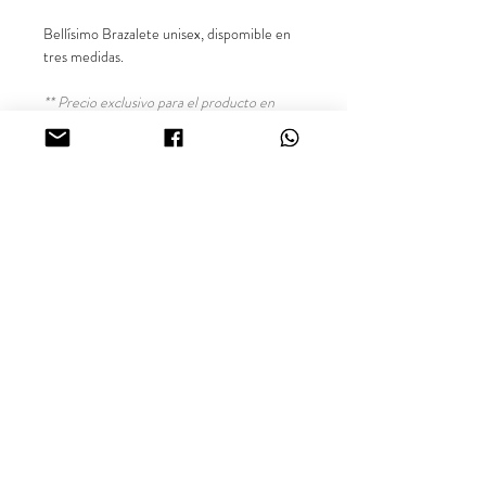
Bellísimo Brazalete unisex, dispomible en
tres medidas.
** Precio exclusivo para el producto en
referencia. Las demás imágenes son
sugerencias para combinar el producto.**
Garantía de 1 año por cambio de tonalidad.
Síguenos en nuestras redes sociales
@inara18k.
Oro Laminado Cali - Colombia.
Looking for more information about our products or