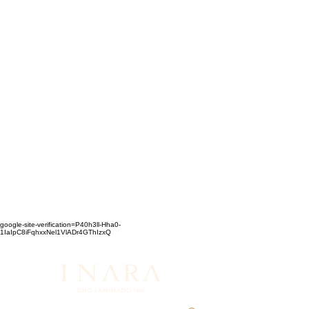
google-site-verification=P40h3ll-Hha0-
1IaIpC8iFqhxxNel1VlADr4GThIzxQ