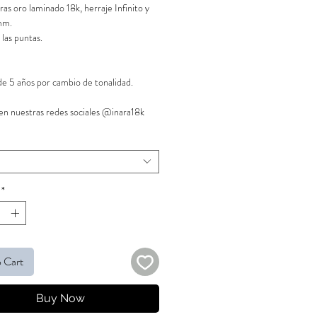
as oro laminado 18k, herraje Infinito y
mm.
 las puntas.
de 5 años por cambio de tonalidad.
en nuestras redes sociales @inara18k
*
 Cart
Buy Now