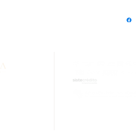
formation about our
lity? Contact us via
sApp.
ail.com
tions.
Rolled Gold Cal