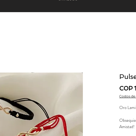
Pulse
COP 
Costos de
Oro Lami
Obsequia 
Amistad!