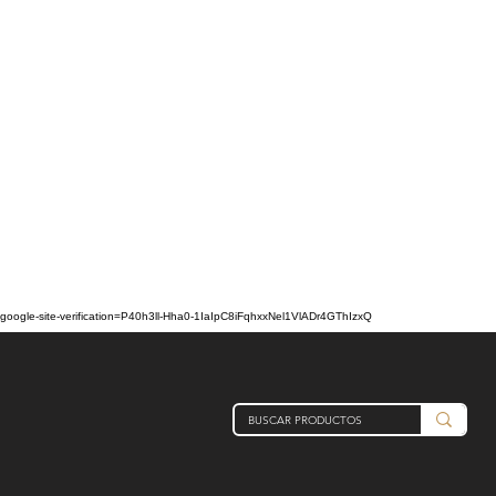
google-site-verification=P40h3ll-Hha0-1IaIpC8iFqhxxNel1VlADr4GThIzxQ