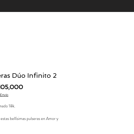
ras Dúo Infinito 2
Price
105,000
 Envío
nado 18k.
estas bellísimas pulseras en Amor y