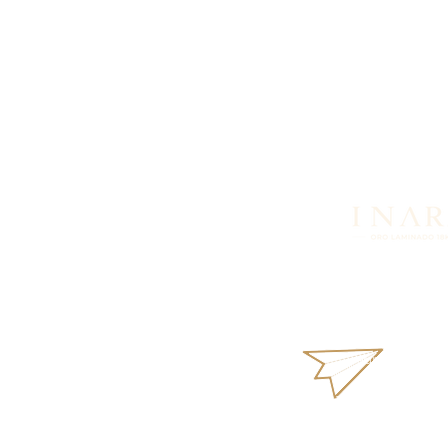
Looking for more in
products or availabi
What
aurus18k@gm
Terms and Condi