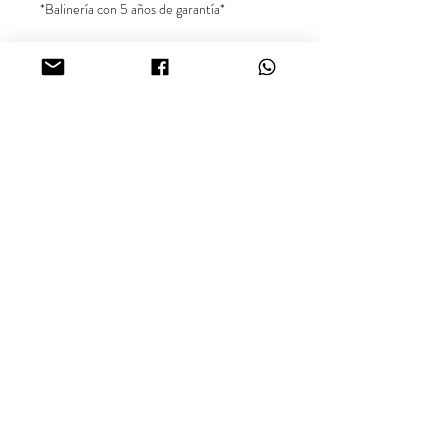
*Balinería con 5 años de garantía*
** Precio exclusivo para el producto en
referencia. Las demás imágenes son
sugerencias para combinar el producto.**
Síguenos en nuestras redes sociales
@inara18k
Joyería Oro Laminado 18K, Cali - Colombia.
Looking for more information about our products or
availability? Contact us via WhatsApp.
aurus18k@gmail.com
Terms and Conditions.