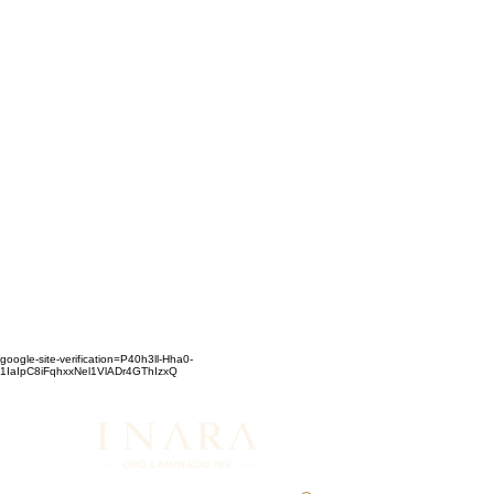
google-site-verification=P40h3ll-Hha0-
1IaIpC8iFqhxxNel1VlADr4GThIzxQ