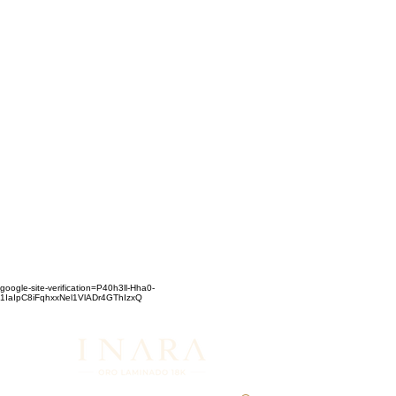
google-site-verification=P40h3ll-Hha0-
1IaIpC8iFqhxxNel1VlADr4GThIzxQ