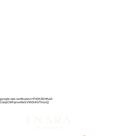
google-site-verification=P40h3ll-Hha0-
1IaIpC8iFqhxxNel1VlADr4GThIzxQ