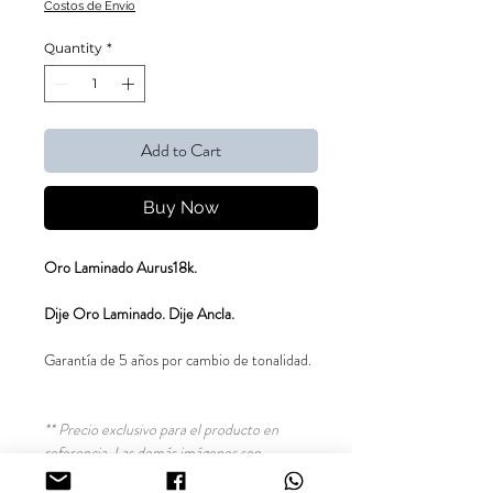
Costos de Envío
Quantity
*
Add to Cart
Buy Now
Oro Laminado Aurus18k.
Dije Oro Laminado. Dije Ancla.
Garantía de 5 años por cambio de tonalidad.
** Precio exclusivo para el producto en
referencia. Las demás imágenes son
sugerencias para combinar el producto.**