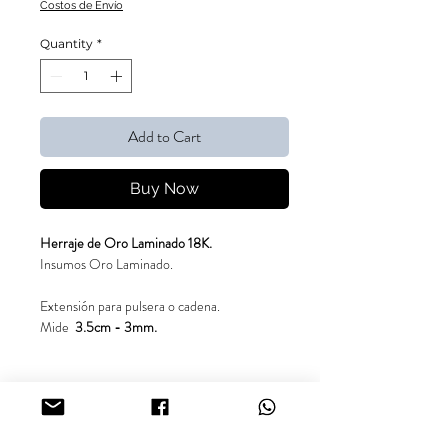
Costos de Envío
Quantity
*
Add to Cart
Buy Now
Herraje de Oro Laminado 18K.
Insumos Oro Laminado.
Extensión para pulsera o cadena.
Mide
3.5cm - 3mm.
Garantía de 6 meses.
Síguenos en nuestras redes sociales