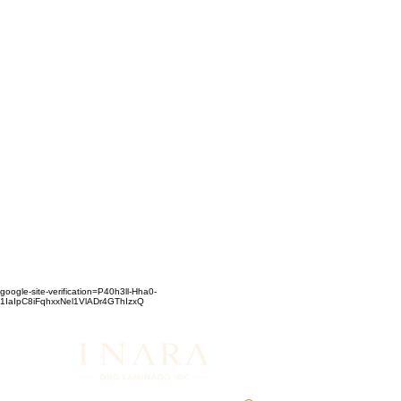
google-site-verification=P40h3ll-Hha0-
1IaIpC8iFqhxxNel1VlADr4GThIzxQ