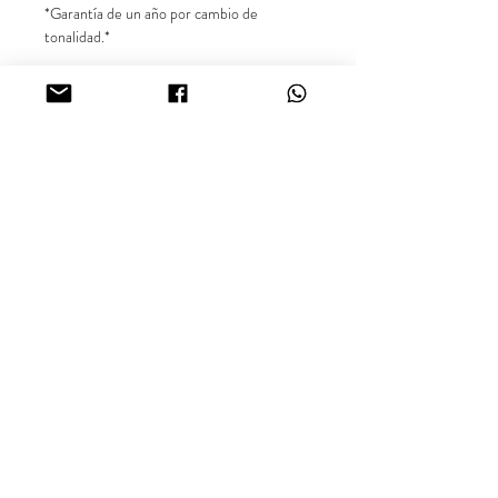
*Garantía de un año por cambio de
tonalidad.*
** Precio exclusivo para el producto en
referencia. Las demás imágenes son
sugerencias para combinar el producto.**
Síguenos en nuestras redes sociales
@inara18k
Joyería Online Oro Laminado
18K, Colombia.
Looking for more information about our products or
availability? Contact us via WhatsApp.
aurus18k@gmail.com
Terms and Conditions.