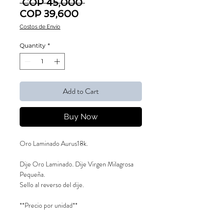
Regular Price
 COP 45,000 
Sale Price
COP 39,600
Costos de Envío
Quantity
*
Add to Cart
Buy Now
Oro Laminado Aurus18k.
Dije Oro Laminado. Dije Virgen Milagrosa
Pequeña.
Sello al reverso del dije.
**Precio por unidad**