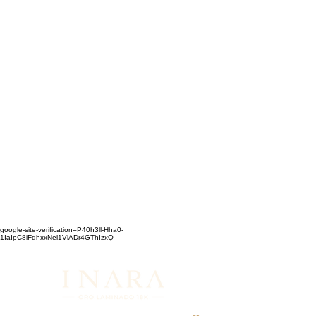
google-site-verification=P40h3ll-Hha0-
1IaIpC8iFqhxxNel1VlADr4GThIzxQ