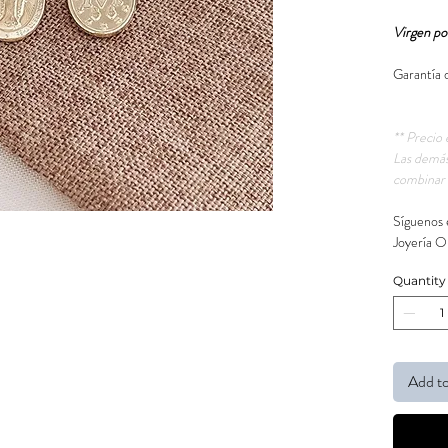
Virgen por
Garantía 
** Precio 
Las demás
combinar 
Síguenos 
Joyería O
Quantity
Add to