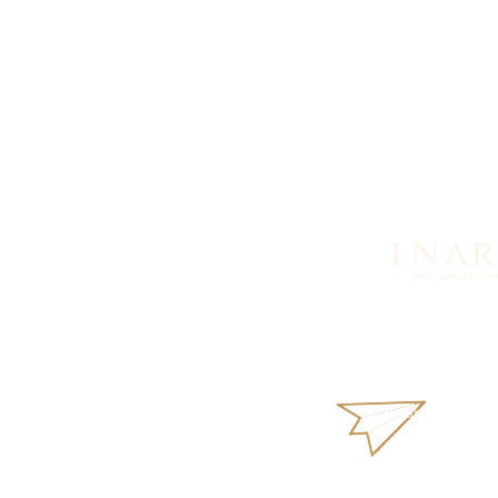
Looking for more in
products or availabi
What
aurus18k@gm
Terms and Condi