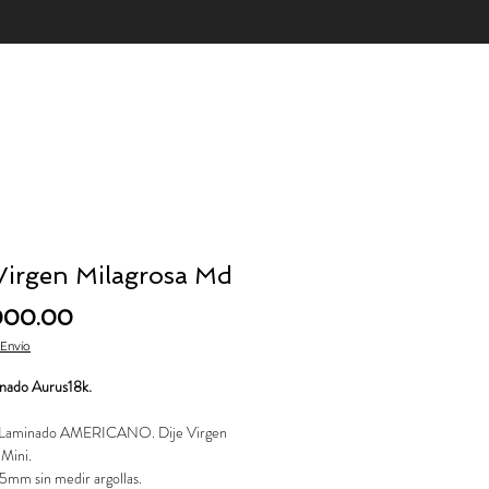
 Virgen Milagrosa Md
Price
000.00
 Envío
nado Aurus18k.
 Laminado AMERICANO. Dije Virgen
 Mini.
5mm sin medir argollas.