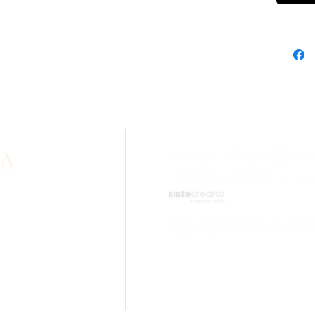
formation about our
lity? Contact us via
sApp.
ail.com
tions.
Rolled Gold Cal