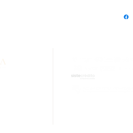
formation about our
lity? Contact us via
sApp.
ail.com
tions.
Rolled Gold Cal