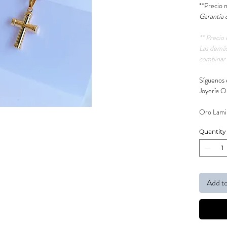
**Precio 
Garantía 
** Precio 
Las demás
combinar 
Síguenos 
Joyería O
Oro Lamin
Quantity
Add to