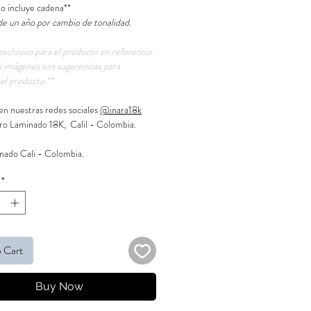
no incluye cadena**
de un año por cambio de tonalidad.
exclusivo para el producto en referencia.
 imágenes son sugerencias para
el producto.**
en nuestras redes sociales
@inara18k
ro Laminado 18K, Calil - Colombia.
ado Cali - Colombia.
*
 Cart
Buy Now