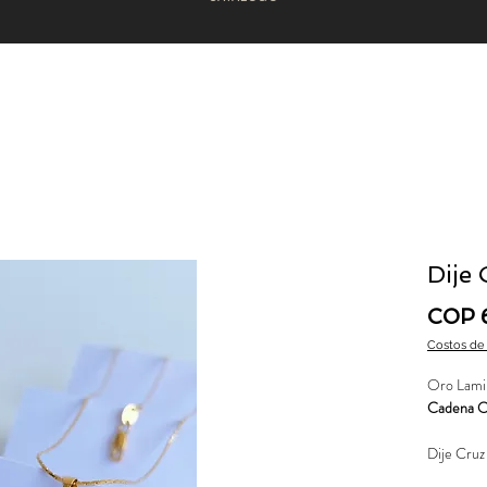
Dije
COP 
Costos de
Oro Lami
Cadena O
Dije Cruz