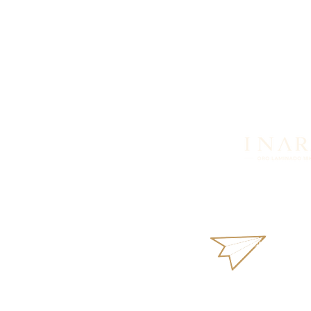
Looking for more in
products or availabi
What
aurus18k@gm
Terms and Condi