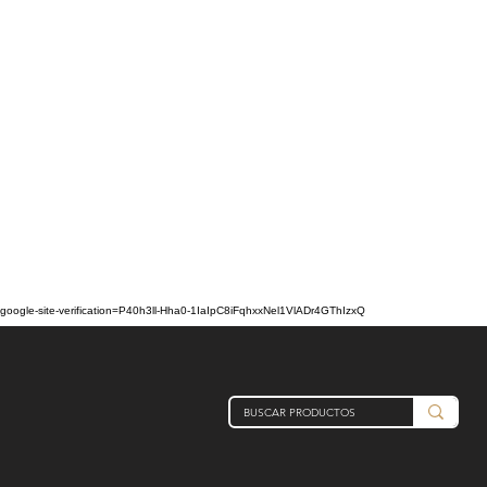
google-site-verification=P40h3ll-Hha0-1IaIpC8iFqhxxNel1VlADr4GThIzxQ