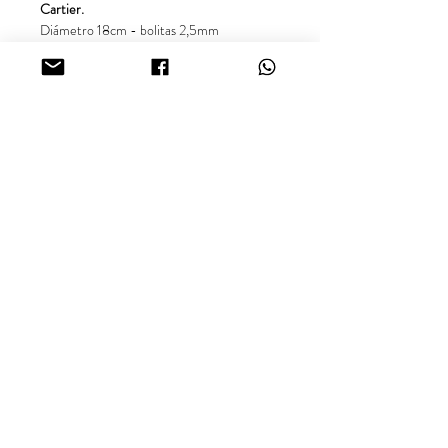
Cartier.
Diámetro 18cm - bolitas 2,5mm
Dijes: Virgen Milagrosa - Cristo.
Garantía de un año por cambio de tonalidad.
Síguenos en nuestras redes sociales
@inara18k.
Oro Laminado Cali - Colombia.
Looking for more information about our products or
availability? Contact us via WhatsApp.
aurus18k@gmail.com
Terms and Conditions.