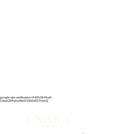
google-site-verification=P40h3ll-Hha0-
1IaIpC8iFqhxxNel1VlADr4GThIzxQ