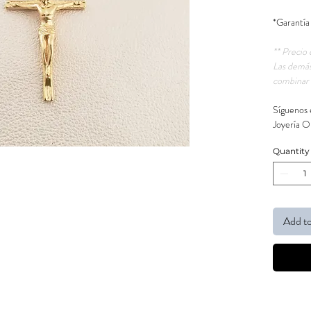
*Garantía
** Precio 
Las demás
combinar 
Síguenos 
Joyería O
Quantity
Add to