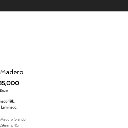
 Madero
Price
85,000
 Envío
nado 18k.
 Laminado.
z Madero Grande.
 28mm x 45mm.