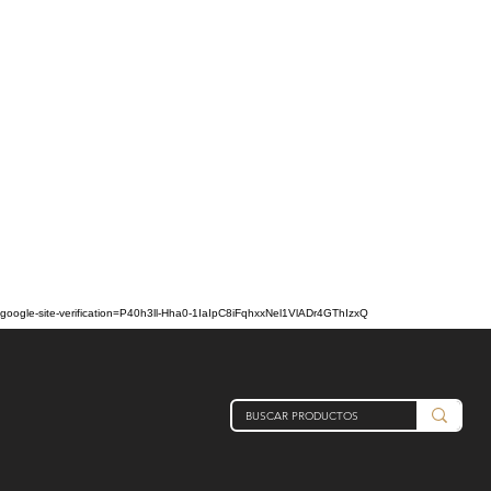
google-site-verification=P40h3ll-Hha0-1IaIpC8iFqhxxNel1VlADr4GThIzxQ