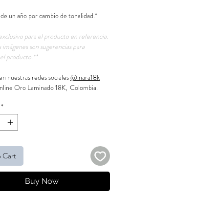
 de un año por cambio de tonalidad.*
exclusivo para el producto en referencia.
 imágenes son sugerencias para
el producto.**
en nuestras redes sociales
@inara18k
nline Oro Laminado 18K, Colombia.
*
 Cart
Buy Now