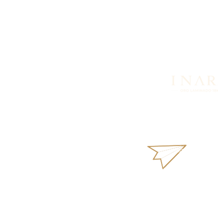
Looking for more in
products or availabi
What
aurus18k@gm
Terms and Condi