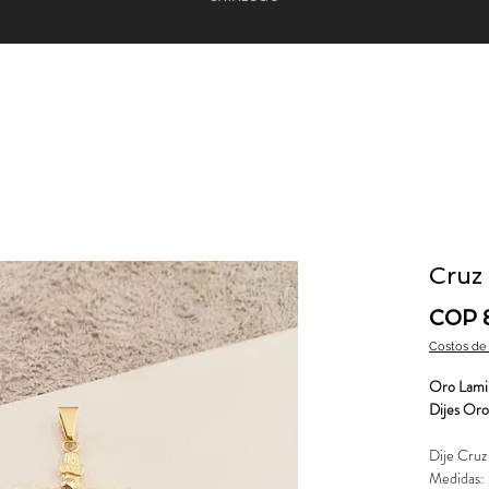
Cruz
COP 
Costos de
Oro Lami
Dijes Oro
Dije Cru
Medidas: