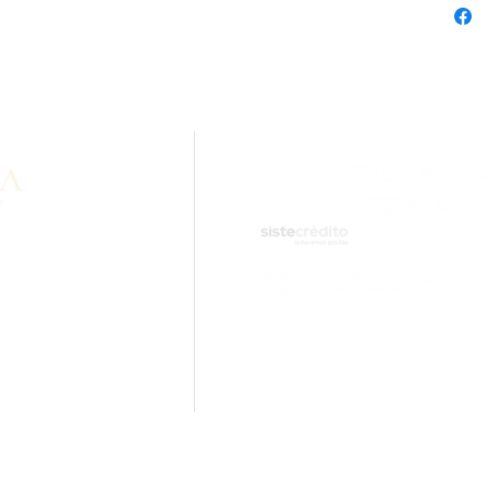
formation about our
lity? Contact us via
sApp.
ail.com
tions.
Rolled Gold Cal