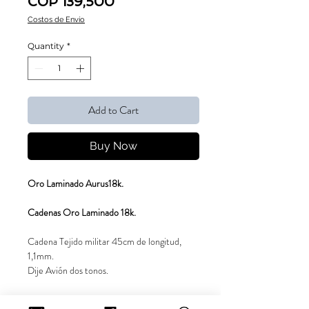
Sale Price
COP 139,500
Costos de Envío
Quantity
*
Add to Cart
Buy Now
Oro Laminado Aurus18k.
Cadenas Oro Laminado 18k.
Cadena Tejido militar 45cm de longitud,
1,1mm.
Dije Avión dos tonos.
*Garantía de un año por cambio de