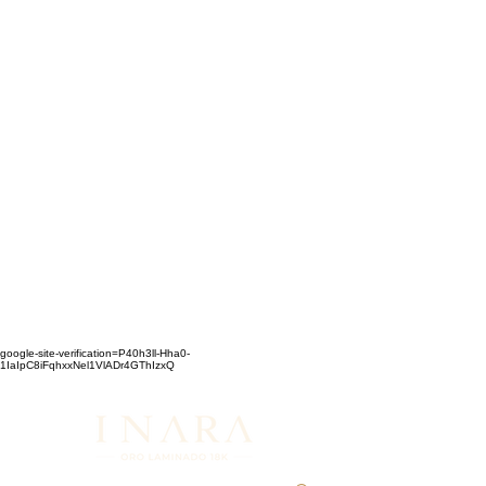
google-site-verification=P40h3ll-Hha0-
1IaIpC8iFqhxxNel1VlADr4GThIzxQ