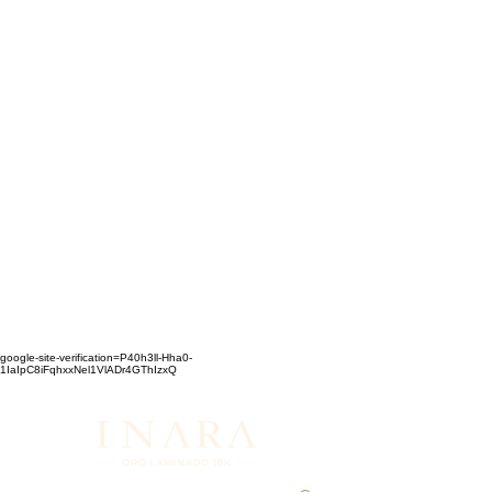
google-site-verification=P40h3ll-Hha0-
1IaIpC8iFqhxxNel1VlADr4GThIzxQ