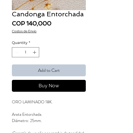
Candonga Entorchada
Price
COP 140,000
Costos de Envío
Quantity
*
Add to Cart
Buy Now
ORO LAMINADO 18K.
Areta Entorchada.
Diámetro: 25mm.
Garantía de un año por cambio de tonalidad.