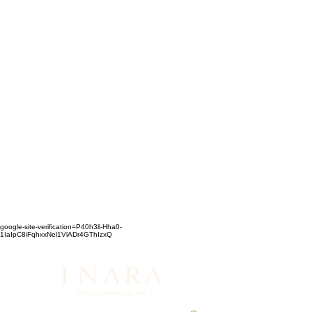
google-site-verification=P40h3ll-Hha0-
1IaIpC8iFqhxxNel1VlADr4GThIzxQ