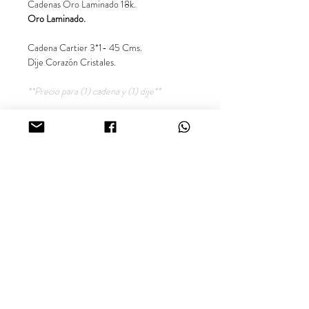
Cadenas Oro Laminado 18k.
Oro Laminado.
Cadena Cartier 3*1- 45 Cms.
Dije Corazón Cristales.
**Precio para (1) cadena y (1) dije**
Garantía de un año por cambio de tonalidad.
** Precio exclusivo para el producto en
referencia. Las demás imágenes son
sugerencias para combinar el producto.**
Síguenos en nuestras redes sociales
@inara18k
Joyería Oro Laminado 18K, Calil -
Colombia.