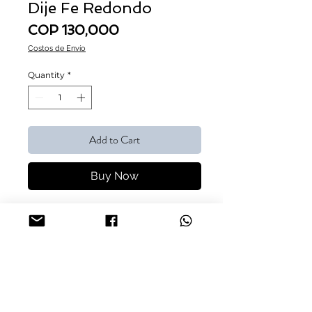
Dije Fe Redondo
Price
COP 130,000
Costos de Envío
Quantity
*
Add to Cart
Buy Now
Cadena Singapur de 45cm ref. 40546
$70.000
Dije Fe Redondo con Incrustaciones de
Circones $60.000