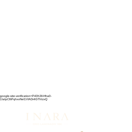
google-site-verification=P40h3ll-Hha0-
1IaIpC8iFqhxxNel1VlADr4GThIzxQ