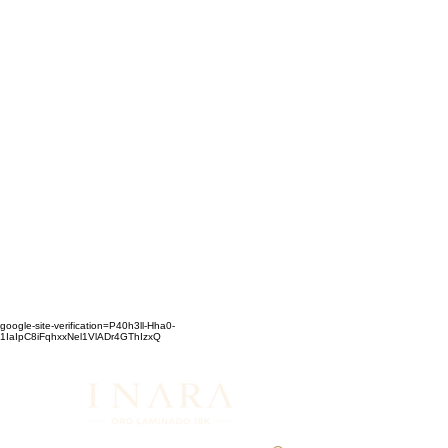
google-site-verification=P40h3ll-Hha0-
1IaIpC8iFqhxxNel1VlADr4GThIzxQ