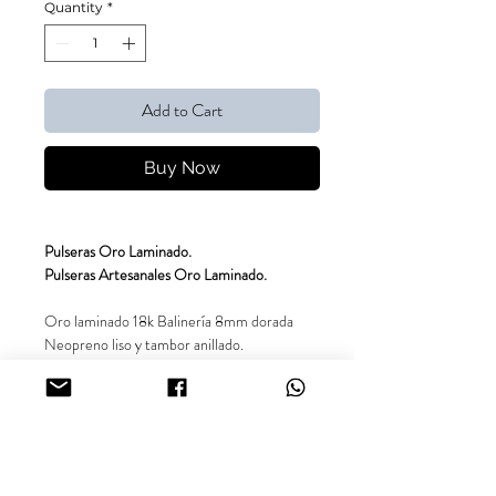
Quantity
*
Add to Cart
Buy Now
Pulseras Oro Laminado.
Pulseras Artesanales Oro Laminado.
Oro laminado 18k Balinería 8mm dorada
Neopreno liso y tambor anillado.
*Balinería con 5 años de garantía*
Síguenos en nuestras redes sociales
@inara18k