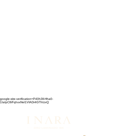
google-site-verification=P40h3ll-Hha0-
1IaIpC8iFqhxxNel1VlADr4GThIzxQ