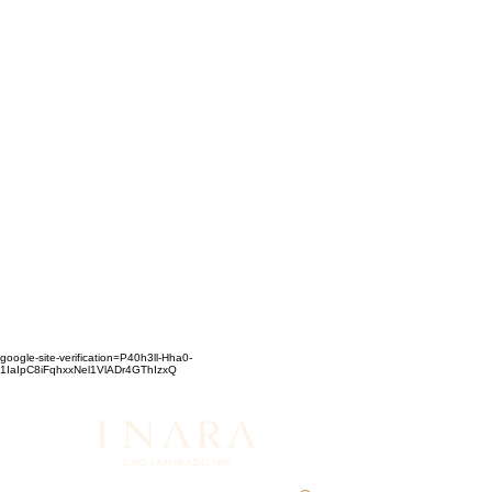
google-site-verification=P40h3ll-Hha0-
1IaIpC8iFqhxxNel1VlADr4GThIzxQ