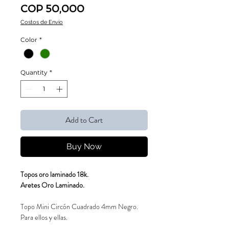
Price
COP 50,000
Costos de Envío
Color
*
Quantity
*
Add to Cart
Buy Now
Topos oro laminado 18k.
Aretes Oro Laminado.
Topo Mini Circón Cuadrado 4mm Negro.
Para ellos y ellas.