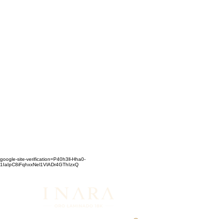
google-site-verification=P40h3ll-Hha0-
1IaIpC8iFqhxxNel1VlADr4GThIzxQ